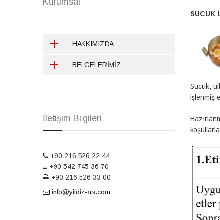
Kurumsal
SUCUK 
HAKKIMIZDA
BELGELERİMİZ
Sucuk, ül
işlenmiş e
İletişim Bilgileri
Hazırlanm
koşullarla
+90 216 526 22 44
+90 542 745 36 70
+90 216 526 33 00
info@yildiz-as.com