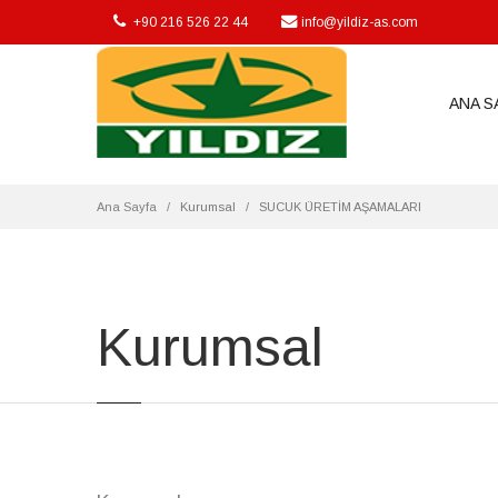
suni bagırsak, sucuk, salam, jambon, artificial casing,
+90 216 526 22 44
info@yildiz-as.com
ANA S
Ana Sayfa
Kurumsal
SUCUK ÜRETİM AŞAMALARI
Kurumsal