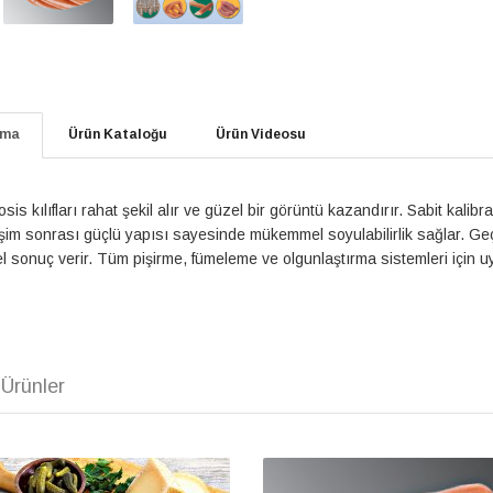
ama
Ürün Kataloğu
Ürün Videosu
osis kılıfları rahat şekil alır ve güzel bir görüntü kazandırır. Sabit kal
işim sonrası güçlü yapısı sayesinde mükemmel soyulabilirlik sağlar. Ge
sonuç verir. Tüm pişirme, fümeleme ve olgunlaştırma sistemleri için uyg
Ürünler
ÖZEL SUNİ KILIF
SOYULABİLİR SELÜLOZ