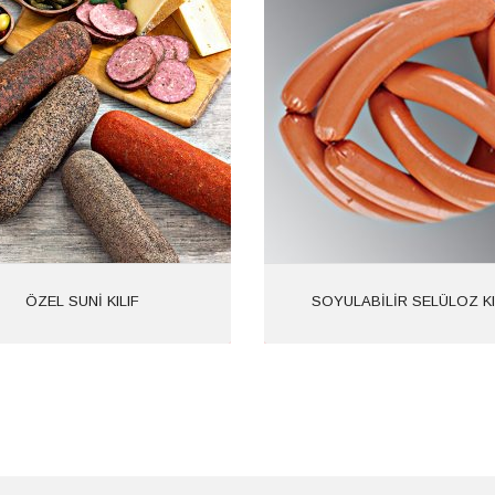
Ürün Kodu: 1616
Ürün Kodu:
ÖZEL SUNİ
Kategoriler:
SOYULABİLİR
Kategor
KILIF
SELÜLOZ SUNİ K
İncele
İncele
ÖZEL SUNİ KILIF
SOYULABİLİR SELÜLOZ KI