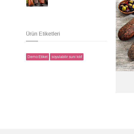
Ürün Etiketleri
Demo Etiket
soyulabilir suni kılıf