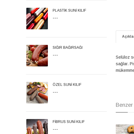
PLASTİK SUNİ KILIF
---
Açıkl
SIĞIR BAĞIRSAĞI
---
Selüloz s
sağlar. P
mükemmel 
ÖZEL SUNİ KILIF
---
Benzer 
FİBRUS SUNİ KILIF
---