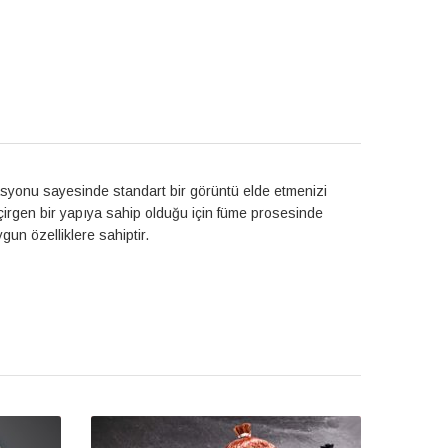
ibrasyonu sayesinde standart bir görüntü elde etmenizi
çirgen bir yapıya sahip olduğu için füme prosesinde
un özelliklere sahiptir.
 KILIF
FİBRUS SUNİ KILIF