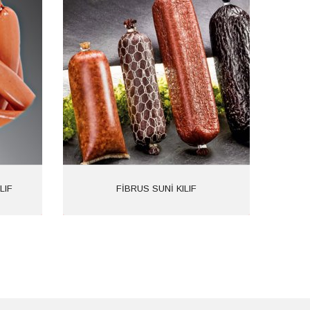
 1615
Ürün Kodu: 1614
iler:
FİBRUS SUNİ
Kategoriler:
ILIF
KILIF
İncele
LIF
FİBRUS SUNİ KILIF