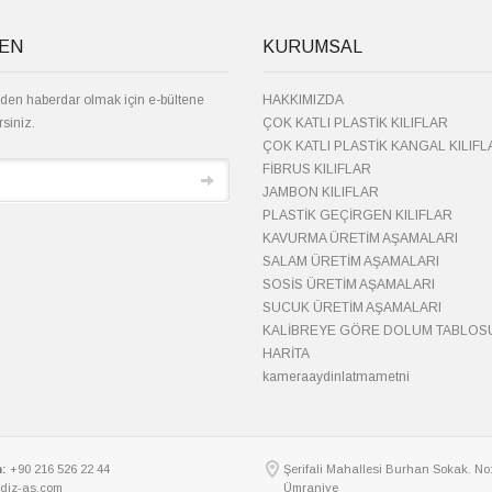
TEN
KURUMSAL
den haberdar olmak için e-bültene
HAKKIMIZDA
rsiniz.
ÇOK KATLI PLASTİK KILIFLAR
ÇOK KATLI PLASTİK KANGAL KILIFL
FİBRUS KILIFLAR
JAMBON KILIFLAR
PLASTİK GEÇİRGEN KILIFLAR
KAVURMA ÜRETİM AŞAMALARI
SALAM ÜRETİM AŞAMALARI
SOSİS ÜRETİM AŞAMALARI
SUCUK ÜRETİM AŞAMALARI
KALİBREYE GÖRE DOLUM TABLOS
HARİTA
kameraaydinlatmametni
:
+90 216 526 22 44
Şerifali Mahallesi Burhan Sokak. No:
ldiz-as.com
Ümraniye