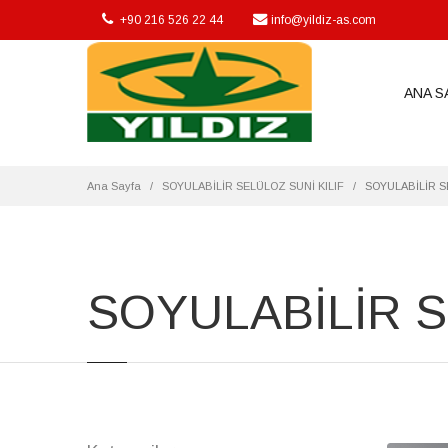
suni bagırsak, sucuk, salam, jambon, artificial casing,
+90 216 526 22 44
info@yildiz-as.com
ANA S
Ana Sayfa
SOYULABİLİR SELÜLOZ SUNİ KILIF
SOYULABİLİR S
SOYULABİLİR S