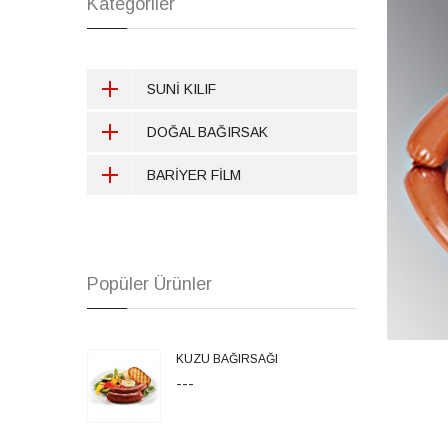
Kategoriler
SUNİ KILIF
DOĞAL BAĞIRSAK
BARİYER FİLM
Popüler Ürünler
KUZU BAĞIRSAĞI
---