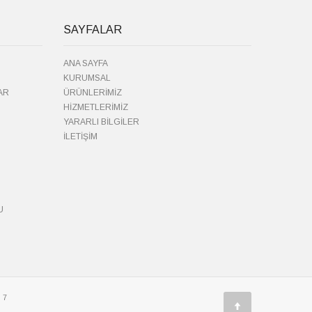
SAYFALAR
ANA SAYFA
KURUMSAL
AR
ÜRÜNLERİMİZ
HİZMETLERİMİZ
YARARLI BİLGİLER
İLETİŞİM
U
 7