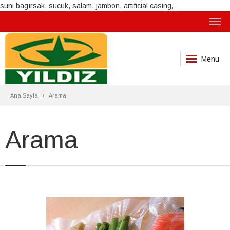
suni bagırsak, sucuk, salam, jambon, artificial casing,
Menu
Ana Sayfa
Arama
Arama
VAKUM TORBA
Ürün Kodu: 1620