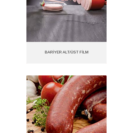
İncele
BARİYER ALT/ÜST FİLM
SIĞIR BAĞIRSAĞI
Ürün Kodu: 1618
Kategoriler: