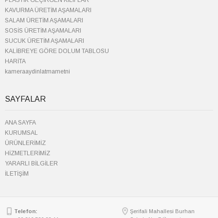
PLASTİK GEÇİRGEN KILIFLAR
KAVURMA ÜRETİM AŞAMALARI
SALAM ÜRETİM AŞAMALARI
SOSİS ÜRETİM AŞAMALARI
SUCUK ÜRETİM AŞAMALARI
KALİBREYE GÖRE DOLUM TABLOSU
HARİTA
kameraaydinlatmametni
SAYFALAR
ANA SAYFA
KURUMSAL
ÜRÜNLERİMİZ
HİZMETLERİMİZ
YARARLI BİLGİLER
İLETİŞİM
Telefon:
Şerifali Mahallesi Burhan