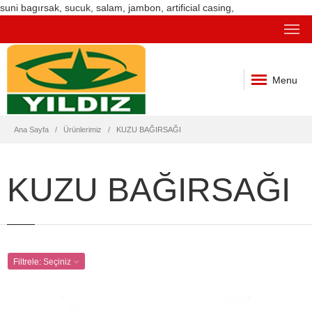
suni bagırsak, sucuk, salam, jambon, artificial casing,
Menu
Ana Sayfa
Ürünlerimiz
KUZU BAĞIRSAĞI
KUZU BAĞIRSAĞI
Filtrele:
Seçiniz