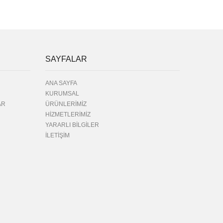
SAYFALAR
ANA SAYFA
KURUMSAL
AR
ÜRÜNLERİMİZ
HİZMETLERİMİZ
YARARLI BİLGİLER
İLETİŞİM
U