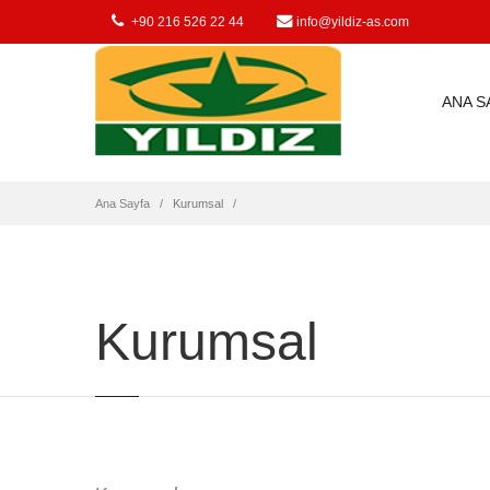
suni bagırsak, sucuk, salam, jambon, artificial casing,
+90 216 526 22 44
info@yildiz-as.com
ANA S
Ana Sayfa
Kurumsal
Kurumsal