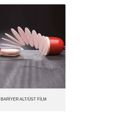
BARİYER ALT/ÜST FİLM
Ürün Kodu: 1619
BARİYER
Kategoriler:
ALT/ÜST FİLM
İncele
BARİYER ALT/ÜST FİLM