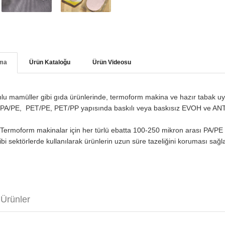
ama
Ürün Kataloğu
Ürün Videosu
unlu mamüller gibi gıda ürünlerinde, termoform makina ve hazır tabak uyg
r. PA/PE, PET/PE, PET/PP yapısında baskılı veya baskısız EVOH ve ANTI
er,Termoform makinalar için her türlü ebatta 100-250 mikron arası PA/PE 
gibi sektörlerde kullanılarak ürünlerin uzun süre tazeliğini koruması sağ
Ürünler