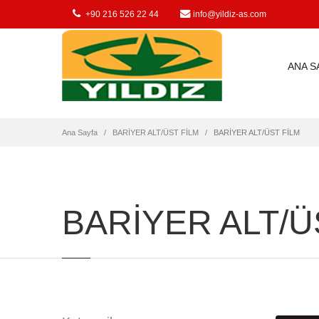
suni bagırsak, sucuk, salam, jambon, artificial casing,
+90 216 526 22 44
info@yildiz-as.com
ANA S
Ana Sayfa
BARİYER ALT/ÜST FİLM
BARİYER ALT/ÜST FİLM
BARİYER ALT/Ü