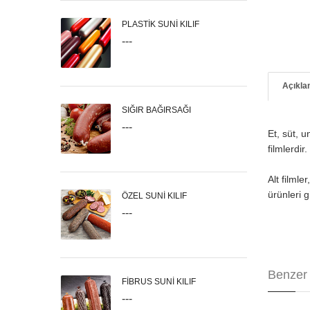
PLASTİK SUNİ KILIF
---
Açıkl
SIĞIR BAĞIRSAĞI
---
Et, süt, 
filmlerdi
Alt filml
ürünleri 
ÖZEL SUNİ KILIF
---
Benzer 
FİBRUS SUNİ KILIF
---