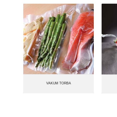
VAKUM TORBA
Ürün Kodu: 1620
VAKUM
Kategoriler:
TORBA
İncele
VAKUM TORBA