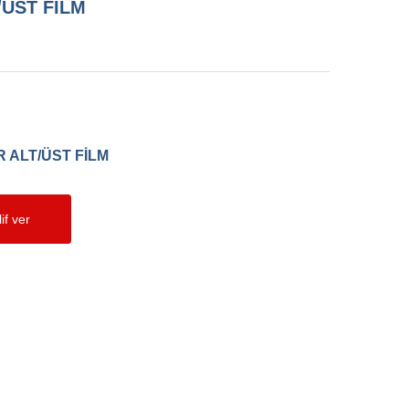
/ÜST FİLM
 ALT/ÜST FİLM
if ver