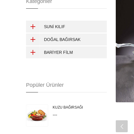
Kategoriler
SUNİ KILIF
DOĞAL BAĞIRSAK
BARİYER FİLM
Popüler Ürünler
KUZU BAĞIRSAĞI
---